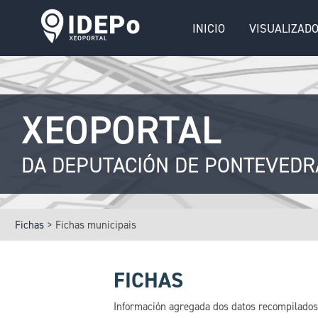
iDepo
-
Xeoportal
INICIO
VISUALIZAD
da
Deputación
de
Pontevedra
XEOPORTAL
DA DEPUTACIÓN DE PONTEVEDR
Fichas
>
Fichas municipais
FICHAS
Información agregada dos datos recompilados