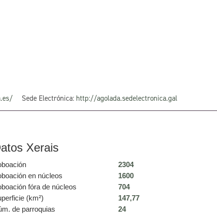
.es/
Sede Electrónica:
http://agolada.sedelectronica.gal
atos Xerais
boación
2304
boación en núcleos
1600
boación fóra de núcleos
704
perficie (km²)
147,77
m. de parroquias
24