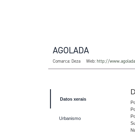
AGOLADA
Comarca: Deza
Web:
http://www.agolada
D
Datos xerais
Po
Po
Po
Urbanismo
Su
Nú